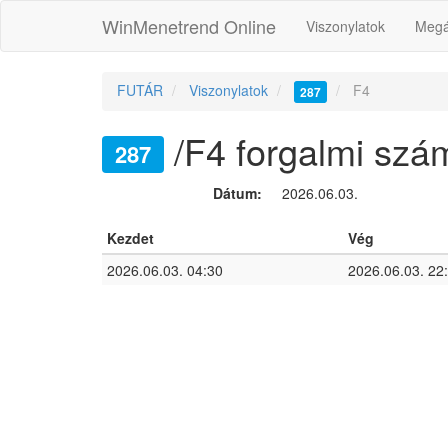
WinMenetrend Online
Viszonylatok
Megá
FUTÁR
Viszonylatok
F4
287
/F4 forgalmi szá
287
Dátum:
2026.06.03.
Kezdet
Vég
2026.06.03. 04:30
2026.06.03. 22