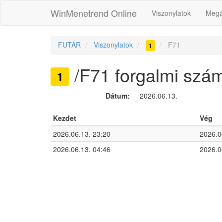
WinMenetrend Online
Viszonylatok
Megá
FUTÁR
Viszonylatok
F71
1
/F71 forgalmi szá
1
Dátum:
2026.06.13.
Kezdet
Vég
2026.06.13. 23:20
2026.0
2026.06.13. 04:46
2026.0