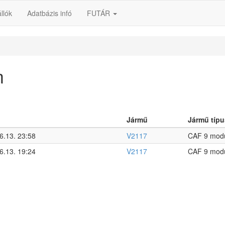
llók
Adatbázis infó
FUTÁR
m
Jármű
Jármű típu
6.13. 23:58
V2117
CAF 9 modu
6.13. 19:24
V2117
CAF 9 modu