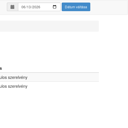
Dátum váltása
s
los szerelvény
los szerelvény