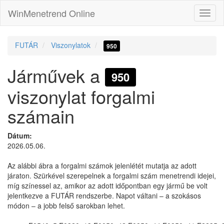
WinMenetrend Online
FUTÁR
Viszonylatok
950
Járművek a
950
viszonylat forgalmi
számain
Dátum:
2026.05.06.
Az alábbi ábra a forgalmi számok jelenlétét mutatja az adott
járaton. Szürkével szerepelnek a forgalmi szám menetrendi idejei,
míg színessel az, amikor az adott időpontban egy jármű be volt
jelentkezve a FUTÁR rendszerbe. Napot váltani – a szokásos
módon – a jobb felső sarokban lehet.