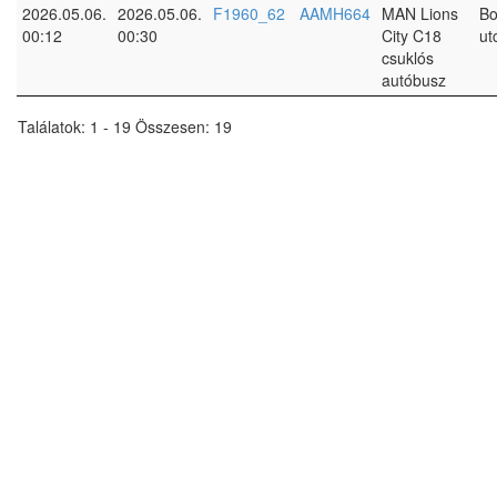
2026.05.06.
2026.05.06.
F1960_62
AAMH664
MAN Lions
Bo
00:12
00:30
City C18
ut
csuklós
autóbusz
Találatok: 1 - 19 Összesen: 19