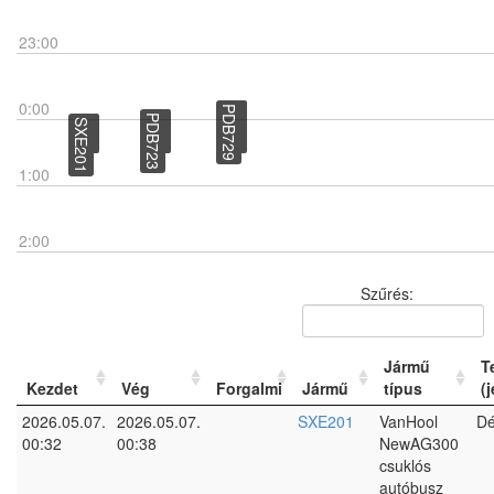
23:00
0:00
PDB729
PDB723
SXE201
1:00
2:00
Szűrés:
Jármű
T
Kezdet
Vég
Forgalmi
Jármű
típus
(
2026.05.07.
2026.05.07.
SXE201
VanHool
Dé
00:32
00:38
NewAG300
csuklós
autóbusz