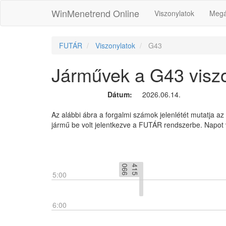
WinMenetrend Online
Viszonylatok
Megá
FUTÁR
Viszonylatok
G43
Járművek a G43 viszo
Dátum:
2026.06.14.
Az alábbi ábra a forgalmi számok jelenlétét mutatja az
jármű be volt jelentkezve a FUTÁR rendszerbe. Napot 
6
4
1
5
0
6
5:00
6:00