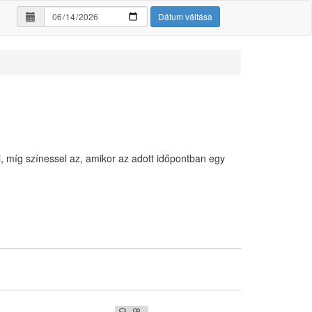
Dátum váltása
i, míg színessel az, amikor az adott időpontban egy