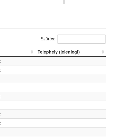
Szűrés:
Telephely (jelenlegi)
t
t
t
t
t