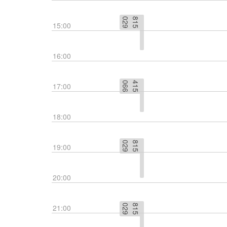
9
8
1
5
0
2
15:00
16:00
6
4
1
5
0
6
17:00
18:00
9
8
1
5
0
2
19:00
20:00
21:00
9
8
1
5
0
2