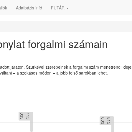
llók
Adatbázis infó
FUTÁR
nylat forgalmi számain
 adott járaton. Szürkével szerepelnek a forgalmi szám menetrendi ideje
váltani – a szokásos módon – a jobb felső sarokban lehet.
3
4
1
5
0
3
3
8
1
5
0
0