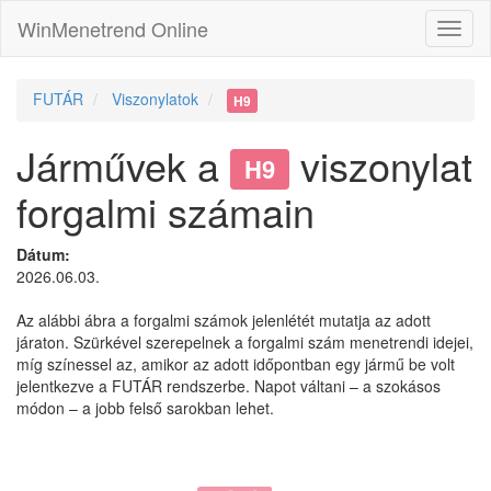
WinMenetrend Online
FUTÁR
Viszonylatok
H9
Járművek a
viszonylat
H9
forgalmi számain
Dátum:
2026.06.03.
Az alábbi ábra a forgalmi számok jelenlétét mutatja az adott
járaton. Szürkével szerepelnek a forgalmi szám menetrendi idejei,
míg színessel az, amikor az adott időpontban egy jármű be volt
jelentkezve a FUTÁR rendszerbe. Napot váltani – a szokásos
módon – a jobb felső sarokban lehet.