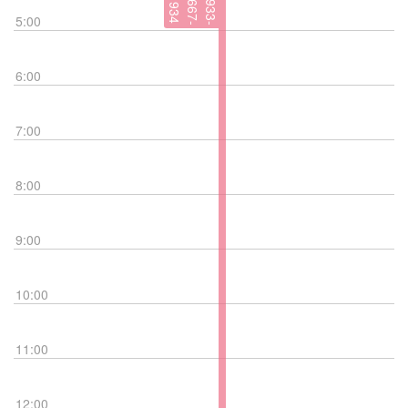
9
3
3
-
6
6
7
-
3
9
4
5:00
6:00
7:00
8:00
9:00
10:00
11:00
12:00