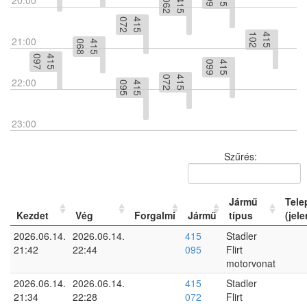
20:00
2
4
1
5
0
6
2
4
1
5
0
7
2
4
1
5
1
0
21:00
8
4
1
5
0
6
7
4
1
5
0
9
9
4
1
5
0
9
2
4
1
5
0
7
22:00
5
4
1
5
0
9
23:00
Szűrés:
Jármű
Tele
Kezdet
Vég
Forgalmi
Jármű
típus
(jele
2026.06.14.
2026.06.14.
415
Stadler
21:42
22:44
095
Flirt
motorvonat
2026.06.14.
2026.06.14.
415
Stadler
21:34
22:28
072
Flirt