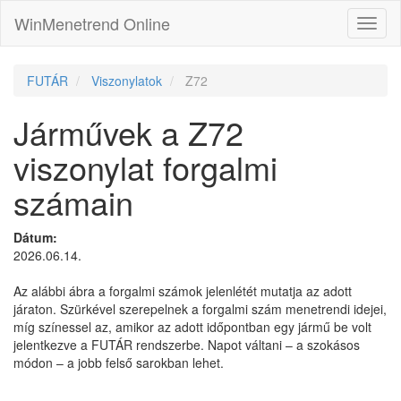
WinMenetrend Online
FUTÁR
Viszonylatok
Z72
Járművek a Z72
viszonylat forgalmi
számain
Dátum:
2026.06.14.
Az alábbi ábra a forgalmi számok jelenlétét mutatja az adott
járaton. Szürkével szerepelnek a forgalmi szám menetrendi idejei,
míg színessel az, amikor az adott időpontban egy jármű be volt
jelentkezve a FUTÁR rendszerbe. Napot váltani – a szokásos
módon – a jobb felső sarokban lehet.