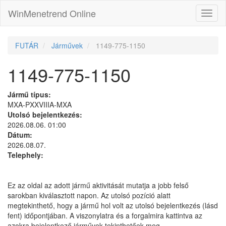
WinMenetrend Online
FUTÁR
Járművek
1149-775-1150
1149-775-1150
Jármű típus:
MXA-PXXVIIIA-MXA
Utolsó bejelentkezés:
2026.08.06. 01:00
Dátum:
2026.08.07.
Telephely:
Ez az oldal az adott jármű aktivitását mutatja a jobb felső
sarokban kiválasztott napon. Az utolsó pozíció alatt
megtekinthető, hogy a jármű hol volt az utolsó bejelentkezés (lásd
fent) időpontjában. A viszonylatra és a forgalmira kattintva az
azokra bejelentkező járművek tekinthetőek meg.