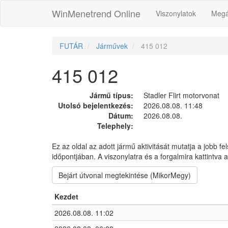
WinMenetrend Online
Viszonylatok
Megá
FUTÁR
Járművek
415 012
415 012
Jármű típus:
Stadler Flirt motorvonat
Utolsó bejelentkezés:
2026.08.08. 11:48
Dátum:
2026.08.08.
Telephely:
Ez az oldal az adott jármű aktivitását mutatja a jobb fe
időpontjában. A viszonylatra és a forgalmira kattintva
Bejárt útvonal megtekintése (MikorMegy)
Kezdet
2026.08.08. 11:02