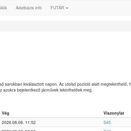
llók
Adatbázis infó
FUTÁR
lső sarokban kiválasztott napon. Az utolsó pozíció alatt megtekinthető, 
 az azokra bejelentkező járművek tekinthetőek meg.
Vég
Viszonylat
2026.08.08. 11:52
S40