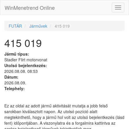
WinMenetrend Online
FUTÁR
Járművek
415 019
415 019
Jármű típus:
Stadler Flirt motorvonat
Utolsó bejelentkezés:
2026.08.08. 08:53
Dátum:
2026.08.09.
Telephely:
Ez az oldal az adott jármű aktivitását mutatja a jobb felső
sarokban kiválasztott napon. Az utolsó pozíció alatt
megtekinthető, hogy a jármű hol volt az utolsó bejelentkezés (lásd
fent) időpontjában. A viszonylatra és a forgalmira kattintva az
azokra bejelentkező járművek tekinthetőek meg.