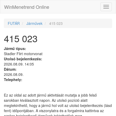
WinMenetrend Online
FUTÁR
Járművek
415 023
415 023
Jármű típus:
Stadler Flirt motorvonat
Utolsó bejelentkezés:
2026.08.09. 14:05
Dátum:
2026.08.09.
Telephely:
Ez az oldal az adott jármű aktivitását mutatja a jobb felső
sarokban kiválasztott napon. Az utolsó pozíció alatt
megtekinthető, hogy a jármű hol volt az utolsó bejelentkezés (lásd
fent) időpontjában. A viszonylatra és a forgalmira kattintva az
azokra bejelentkező járművek tekinthetőek meg.