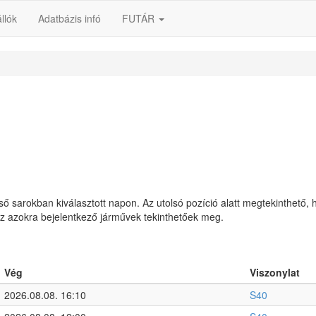
llók
Adatbázis infó
FUTÁR
lső sarokban kiválasztott napon. Az utolsó pozíció alatt megtekinthető, 
 az azokra bejelentkező járművek tekinthetőek meg.
Vég
Viszonylat
2026.08.08. 16:10
S40