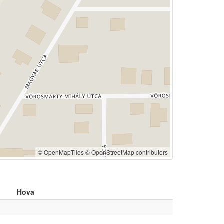
© OpenMapTiles
© OpenStreetMap contributors
Hova