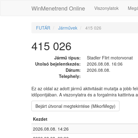
WinMenetrend Online
Viszonylatok
Megá
FUTÁR
Járművek
415 026
415 026
Jármű típus:
Stadler Flirt motorvonat
Utolsó bejelentkezés:
2026.08.08. 16:06
Dátum:
2026.08.08.
Telephely:
Ez az oldal az adott jármű aktivitását mutatja a jobb fe
időpontjában. A viszonylatra és a forgalmira kattintva
Bejárt útvonal megtekintése (MikorMegy)
Kezdet
2026.08.08. 14:26