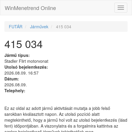
WinMenetrend Online
FUTÁR
Járművek
415 034
415 034
Jármű típus:
Stadler Flirt motorvonat
Utolsó bejelentkezés:
2026.08.09. 16:57
Dátum:
2026.08.09.
Telephely:
Ez az oldal az adott jármű aktivitását mutatja a jobb felső
sarokban kiválasztott napon. Az utolsó pozíció alatt
megtekinthető, hogy a jármű hol volt az utolsó bejelentkezés (lásd
fent) időpontjában. A viszonylatra és a forgalmira kattintva az
azokra bejelentkező járművek tekinthetőek meg.