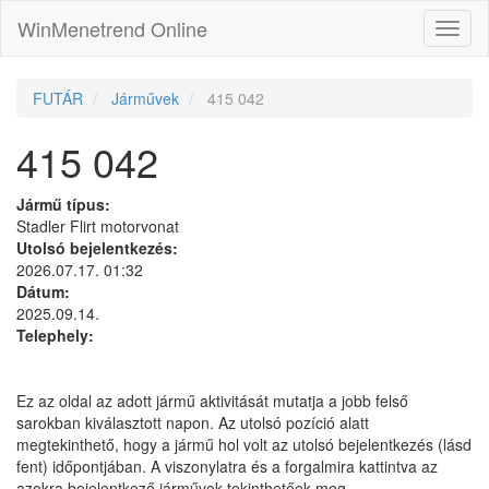
WinMenetrend Online
FUTÁR
Járművek
415 042
415 042
Jármű típus:
Stadler Flirt motorvonat
Utolsó bejelentkezés:
2026.07.17. 01:32
Dátum:
2025.09.14.
Telephely:
Ez az oldal az adott jármű aktivitását mutatja a jobb felső
sarokban kiválasztott napon. Az utolsó pozíció alatt
megtekinthető, hogy a jármű hol volt az utolsó bejelentkezés (lásd
fent) időpontjában. A viszonylatra és a forgalmira kattintva az
azokra bejelentkező járművek tekinthetőek meg.