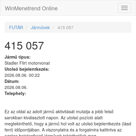
WinMenetrend Online
FUTÁR
Járművek
415 057
415 057
Jármű típus:
Stadler Flirt motorvonat
Utolsó bejelentkezés:
2026.08.06. 00:22
Dátum:
2026.08.06.
Telephely:
Ez az oldal az adott jármű aktivitását mutatja a jobb felső
sarokban kiválasztott napon. Az utolsó pozíció alatt
megtekinthető, hogy a jármű hol volt az utolsó bejelentkezés (lásd
fent) időpontjában. A viszonylatra és a forgalmira kattintva az
azokra bejelentkező járművek tekinthetőek meg.