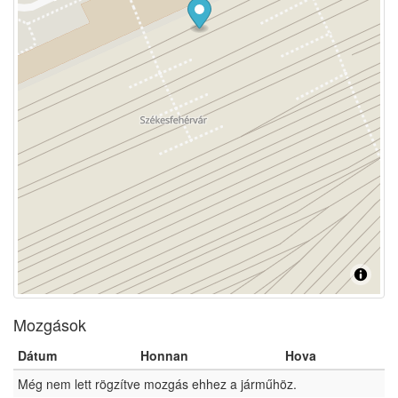
Mozgások
Dátum
Honnan
Hova
Még nem lett rögzítve mozgás ehhez a járműhöz.