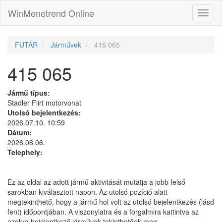
WinMenetrend Online
FUTÁR
Járművek
415 065
415 065
Jármű típus:
Stadler Flirt motorvonat
Utolsó bejelentkezés:
2026.07.10. 10:59
Dátum:
2026.08.06.
Telephely:
Ez az oldal az adott jármű aktivitását mutatja a jobb felső
sarokban kiválasztott napon. Az utolsó pozíció alatt
megtekinthető, hogy a jármű hol volt az utolsó bejelentkezés (lásd
fent) időpontjában. A viszonylatra és a forgalmira kattintva az
azokra bejelentkező járművek tekinthetőek meg.