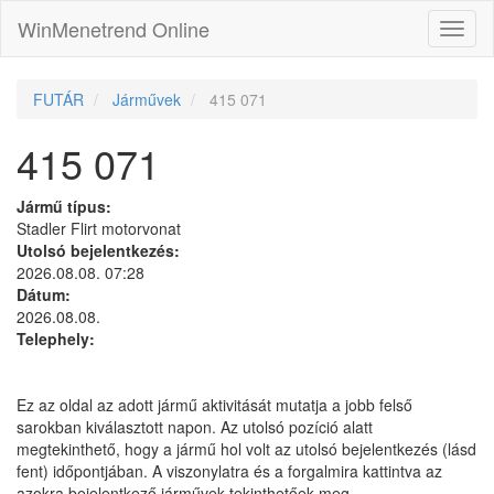
WinMenetrend Online
FUTÁR
Járművek
415 071
415 071
Jármű típus:
Stadler Flirt motorvonat
Utolsó bejelentkezés:
2026.08.08. 07:28
Dátum:
2026.08.08.
Telephely:
Ez az oldal az adott jármű aktivitását mutatja a jobb felső
sarokban kiválasztott napon. Az utolsó pozíció alatt
megtekinthető, hogy a jármű hol volt az utolsó bejelentkezés (lásd
fent) időpontjában. A viszonylatra és a forgalmira kattintva az
azokra bejelentkező járművek tekinthetőek meg.