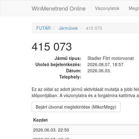
WinMenetrend Online
Viszonylatok
Megá
FUTÁR
Járművek
415 073
415 073
Jármű típus:
Stadler Flirt motorvonat
Utolsó bejelentkezés:
2026.08.07. 18:57
Dátum:
2026.06.03.
Telephely:
Ez az oldal az adott jármű aktivitását mutatja a jobb fe
időpontjában. A viszonylatra és a forgalmira kattintva
Bejárt útvonal megtekintése (MikorMegy)
Kezdet
2026.06.03. 22:50