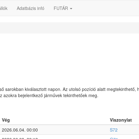
llók
Adatbázis infó
FUTÁR
lső sarokban kiválasztott napon. Az utolsó pozíció alatt megtekinthető, 
 az azokra bejelentkező járművek tekinthetőek meg.
Vég
Viszonylat
2026.06.04. 00:00
S72