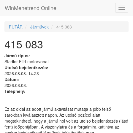
WinMenetrend Online
FUTÁR
Járművek
415 083
415 083
Jármű típus:
Stadler Flirt motorvonat
Utolsó bejelentkezés:
2026.08.08. 14:23
Dátum:
2026.08.08.
Telephely:
Ez az oldal az adott jármű aktivitását mutatja a jobb felső
sarokban kiválasztott napon. Az utolsó pozíció alatt
megtekinthető, hogy a jármű hol volt az utolsó bejelentkezés (lásd
fent) időpontjában. A viszonylatra és a forgalmira kattintva az
azokra bejelentkező járművek tekinthetőek meg.