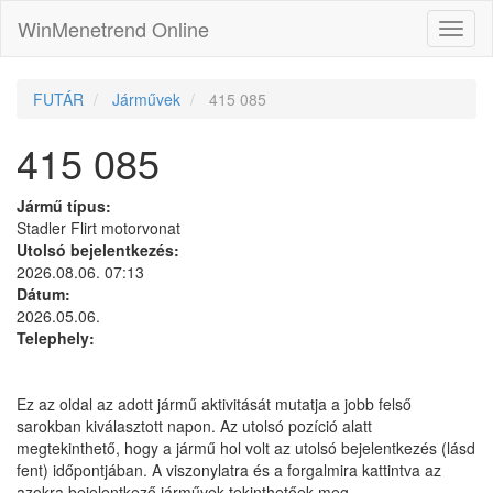
WinMenetrend Online
FUTÁR
Járművek
415 085
415 085
Jármű típus:
Stadler Flirt motorvonat
Utolsó bejelentkezés:
2026.08.06. 07:13
Dátum:
2026.05.06.
Telephely:
Ez az oldal az adott jármű aktivitását mutatja a jobb felső
sarokban kiválasztott napon. Az utolsó pozíció alatt
megtekinthető, hogy a jármű hol volt az utolsó bejelentkezés (lásd
fent) időpontjában. A viszonylatra és a forgalmira kattintva az
azokra bejelentkező járművek tekinthetőek meg.