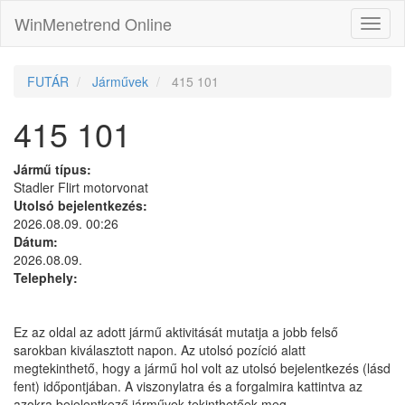
WinMenetrend Online
FUTÁR
Járművek
415 101
415 101
Jármű típus:
Stadler Flirt motorvonat
Utolsó bejelentkezés:
2026.08.09. 00:26
Dátum:
2026.08.09.
Telephely:
Ez az oldal az adott jármű aktivitását mutatja a jobb felső
sarokban kiválasztott napon. Az utolsó pozíció alatt
megtekinthető, hogy a jármű hol volt az utolsó bejelentkezés (lásd
fent) időpontjában. A viszonylatra és a forgalmira kattintva az
azokra bejelentkező járművek tekinthetőek meg.