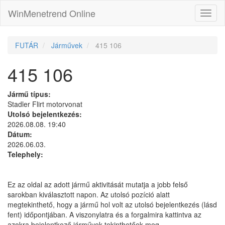
WinMenetrend Online
FUTÁR
Járművek
415 106
415 106
Jármű típus:
Stadler Flirt motorvonat
Utolsó bejelentkezés:
2026.08.08. 19:40
Dátum:
2026.06.03.
Telephely:
Ez az oldal az adott jármű aktivitását mutatja a jobb felső
sarokban kiválasztott napon. Az utolsó pozíció alatt
megtekinthető, hogy a jármű hol volt az utolsó bejelentkezés (lásd
fent) időpontjában. A viszonylatra és a forgalmira kattintva az
azokra bejelentkező járművek tekinthetőek meg.