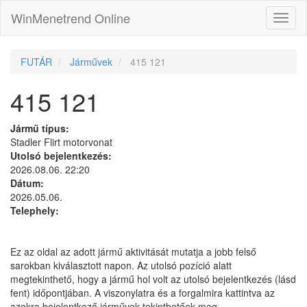
WinMenetrend Online
FUTÁR
Járművek
415 121
415 121
Jármű típus:
Stadler Flirt motorvonat
Utolsó bejelentkezés:
2026.08.06. 22:20
Dátum:
2026.05.06.
Telephely:
Ez az oldal az adott jármű aktivitását mutatja a jobb felső
sarokban kiválasztott napon. Az utolsó pozíció alatt
megtekinthető, hogy a jármű hol volt az utolsó bejelentkezés (lásd
fent) időpontjában. A viszonylatra és a forgalmira kattintva az
azokra bejelentkező járművek tekinthetőek meg.