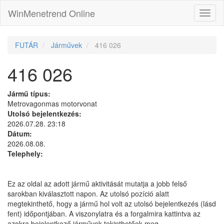
WinMenetrend Online
FUTÁR
Járművek
416 026
416 026
Jármű típus:
Metrovagonmas motorvonat
Utolsó bejelentkezés:
2026.07.28. 23:18
Dátum:
2026.08.08.
Telephely:
Ez az oldal az adott jármű aktivitását mutatja a jobb felső
sarokban kiválasztott napon. Az utolsó pozíció alatt
megtekinthető, hogy a jármű hol volt az utolsó bejelentkezés (lásd
fent) időpontjában. A viszonylatra és a forgalmira kattintva az
azokra bejelentkező járművek tekinthetőek meg.