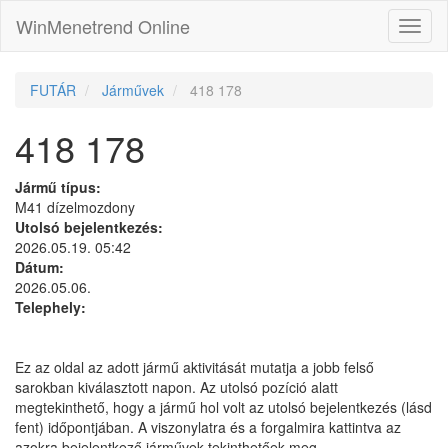
WinMenetrend Online
FUTÁR
Járművek
418 178
418 178
Jármű típus:
M41 dízelmozdony
Utolsó bejelentkezés:
2026.05.19. 05:42
Dátum:
2026.05.06.
Telephely:
Ez az oldal az adott jármű aktivitását mutatja a jobb felső
sarokban kiválasztott napon. Az utolsó pozíció alatt
megtekinthető, hogy a jármű hol volt az utolsó bejelentkezés (lásd
fent) időpontjában. A viszonylatra és a forgalmira kattintva az
azokra bejelentkező járművek tekinthetőek meg.