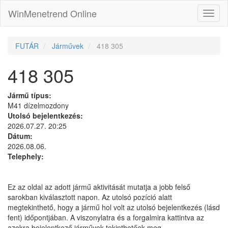
WinMenetrend Online
FUTÁR
Járművek
418 305
418 305
Jármű típus:
M41 dízelmozdony
Utolsó bejelentkezés:
2026.07.27. 20:25
Dátum:
2026.08.06.
Telephely:
Ez az oldal az adott jármű aktivitását mutatja a jobb felső
sarokban kiválasztott napon. Az utolsó pozíció alatt
megtekinthető, hogy a jármű hol volt az utolsó bejelentkezés (lásd
fent) időpontjában. A viszonylatra és a forgalmira kattintva az
azokra bejelentkező járművek tekinthetőek meg.