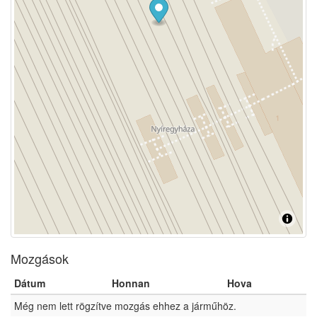
Mozgások
Dátum
Honnan
Hova
Még nem lett rögzítve mozgás ehhez a járműhöz.