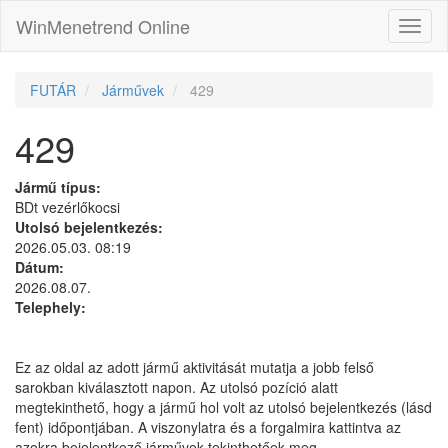
WinMenetrend Online
FUTÁR
Járművek
429
429
Jármű típus:
BDt vezérlőkocsi
Utolsó bejelentkezés:
2026.05.03. 08:19
Dátum:
2026.08.07.
Telephely:
Ez az oldal az adott jármű aktivitását mutatja a jobb felső
sarokban kiválasztott napon. Az utolsó pozíció alatt
megtekinthető, hogy a jármű hol volt az utolsó bejelentkezés (lásd
fent) időpontjában. A viszonylatra és a forgalmira kattintva az
azokra bejelentkező járművek tekinthetőek meg.