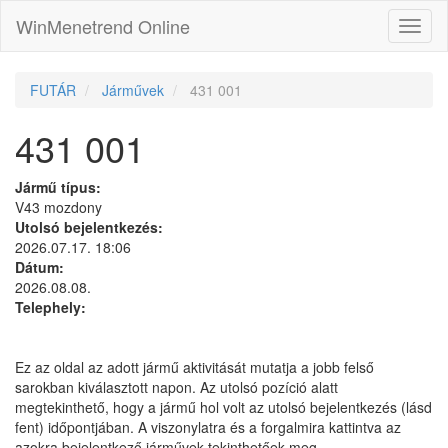
WinMenetrend Online
FUTÁR
Járművek
431 001
431 001
Jármű típus:
V43 mozdony
Utolsó bejelentkezés:
2026.07.17. 18:06
Dátum:
2026.08.08.
Telephely:
Ez az oldal az adott jármű aktivitását mutatja a jobb felső
sarokban kiválasztott napon. Az utolsó pozíció alatt
megtekinthető, hogy a jármű hol volt az utolsó bejelentkezés (lásd
fent) időpontjában. A viszonylatra és a forgalmira kattintva az
azokra bejelentkező járművek tekinthetőek meg.