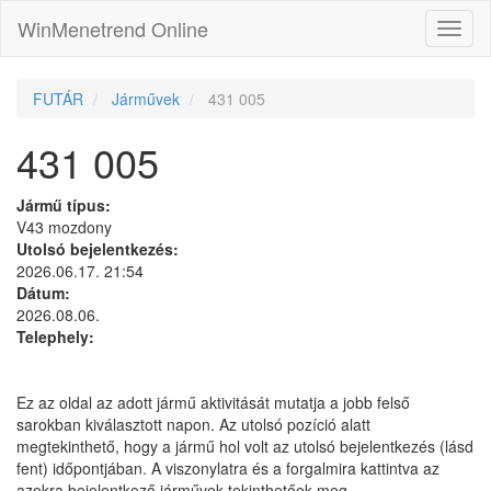
WinMenetrend Online
FUTÁR
Járművek
431 005
431 005
Jármű típus:
V43 mozdony
Utolsó bejelentkezés:
2026.06.17. 21:54
Dátum:
2026.08.06.
Telephely:
Ez az oldal az adott jármű aktivitását mutatja a jobb felső
sarokban kiválasztott napon. Az utolsó pozíció alatt
megtekinthető, hogy a jármű hol volt az utolsó bejelentkezés (lásd
fent) időpontjában. A viszonylatra és a forgalmira kattintva az
azokra bejelentkező járművek tekinthetőek meg.