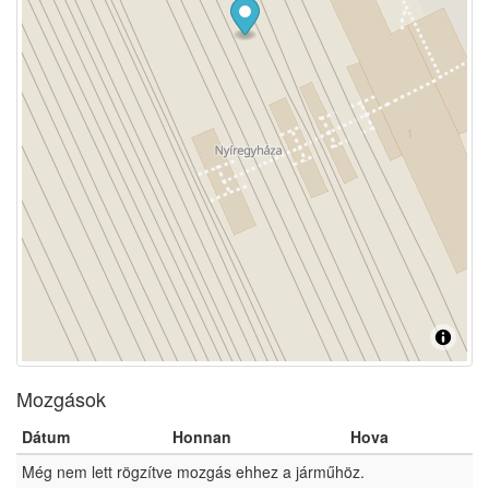
Mozgások
Dátum
Honnan
Hova
Még nem lett rögzítve mozgás ehhez a járműhöz.