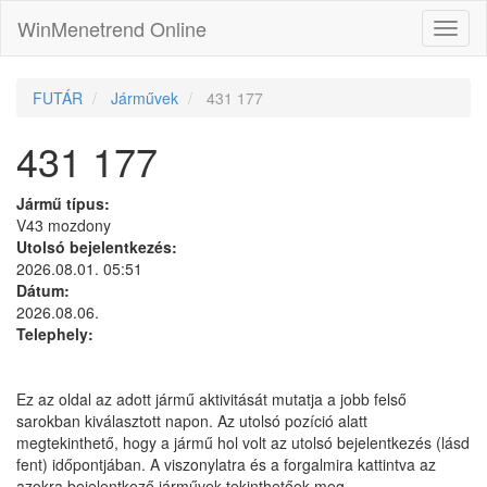
WinMenetrend Online
FUTÁR
Járművek
431 177
431 177
Jármű típus:
V43 mozdony
Utolsó bejelentkezés:
2026.08.01. 05:51
Dátum:
2026.08.06.
Telephely:
Ez az oldal az adott jármű aktivitását mutatja a jobb felső
sarokban kiválasztott napon. Az utolsó pozíció alatt
megtekinthető, hogy a jármű hol volt az utolsó bejelentkezés (lásd
fent) időpontjában. A viszonylatra és a forgalmira kattintva az
azokra bejelentkező járművek tekinthetőek meg.