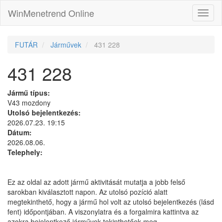
WinMenetrend Online
FUTÁR
Járművek
431 228
431 228
Jármű típus:
V43 mozdony
Utolsó bejelentkezés:
2026.07.23. 19:15
Dátum:
2026.08.06.
Telephely:
Ez az oldal az adott jármű aktivitását mutatja a jobb felső
sarokban kiválasztott napon. Az utolsó pozíció alatt
megtekinthető, hogy a jármű hol volt az utolsó bejelentkezés (lásd
fent) időpontjában. A viszonylatra és a forgalmira kattintva az
azokra bejelentkező járművek tekinthetőek meg.