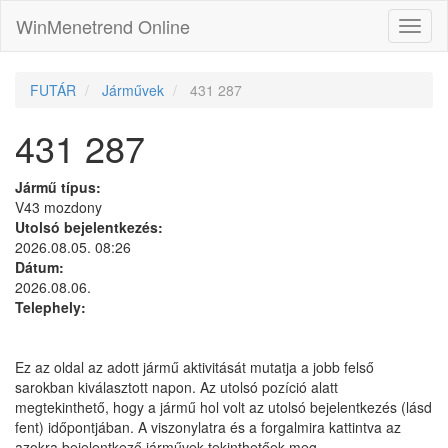
WinMenetrend Online
FUTÁR
Járművek
431 287
431 287
Jármű típus:
V43 mozdony
Utolsó bejelentkezés:
2026.08.05. 08:26
Dátum:
2026.08.06.
Telephely:
Ez az oldal az adott jármű aktivitását mutatja a jobb felső
sarokban kiválasztott napon. Az utolsó pozíció alatt
megtekinthető, hogy a jármű hol volt az utolsó bejelentkezés (lásd
fent) időpontjában. A viszonylatra és a forgalmira kattintva az
azokra bejelentkező járművek tekinthetőek meg.