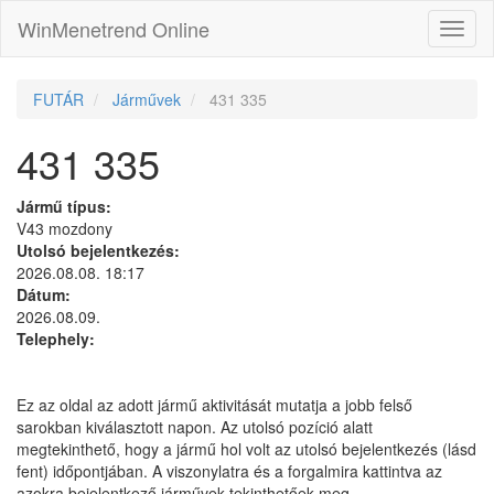
WinMenetrend Online
FUTÁR
Járművek
431 335
431 335
Jármű típus:
V43 mozdony
Utolsó bejelentkezés:
2026.08.08. 18:17
Dátum:
2026.08.09.
Telephely:
Ez az oldal az adott jármű aktivitását mutatja a jobb felső
sarokban kiválasztott napon. Az utolsó pozíció alatt
megtekinthető, hogy a jármű hol volt az utolsó bejelentkezés (lásd
fent) időpontjában. A viszonylatra és a forgalmira kattintva az
azokra bejelentkező járművek tekinthetőek meg.