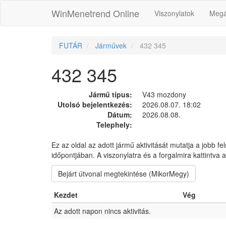
WinMenetrend Online
Viszonylatok
Megá
FUTÁR
Járművek
432 345
432 345
Jármű típus:
V43 mozdony
Utolsó bejelentkezés:
2026.08.07. 18:02
Dátum:
2026.08.08.
Telephely:
Ez az oldal az adott jármű aktivitását mutatja a jobb fe
időpontjában. A viszonylatra és a forgalmira kattintva
Bejárt útvonal megtekintése (MikorMegy)
Kezdet
Vég
Az adott napon nincs aktivitás.