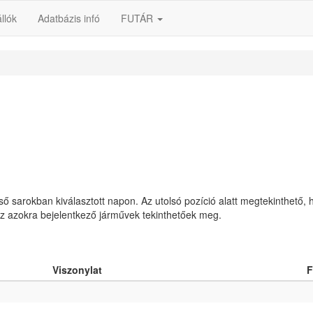
llók
Adatbázis infó
FUTÁR
lső sarokban kiválasztott napon. Az utolsó pozíció alatt megtekinthető, 
 az azokra bejelentkező járművek tekinthetőek meg.
Viszonylat
F