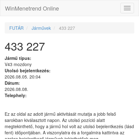
WinMenetrend Online
FUTÁR
Járművek
433 227
433 227
Jármű típus:
V43 mozdony
Utolsó bejelentkezés:
2026.08.05. 20:04
Dátum:
2026.08.08.
Telephely:
Ez az oldal az adott jármű aktivitását mutatja a jobb felső
sarokban kiválasztott napon. Az utolsó pozíció alatt
megtekinthető, hogy a jármű hol volt az utolsó bejelentkezés (lásd
fent) időpontjában. A viszonylatra és a forgalmira kattintva az
azokra bejelentkező járművek tekinthetőek meg.