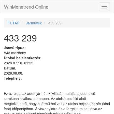
WinMenetrend Online
FUTÁR
Járművek
433 239
433 239
Jármű típus:
V43 mozdony
Utolsó bejelentkezés:
2026.07.10. 01:33
Dátum:
2026.08.08.
Telephely:
Ez az oldal az adott jármű aktivitását mutatja a jobb felső
sarokban kiválasztott napon. Az utolsó pozíció alatt
megtekinthető, hogy a jármű hol volt az utolsó bejelentkezés (lásd
fent) időpontjában. A viszonylatra és a forgalmira kattintva az
azokra bejelentkező járművek tekinthetőek meg.