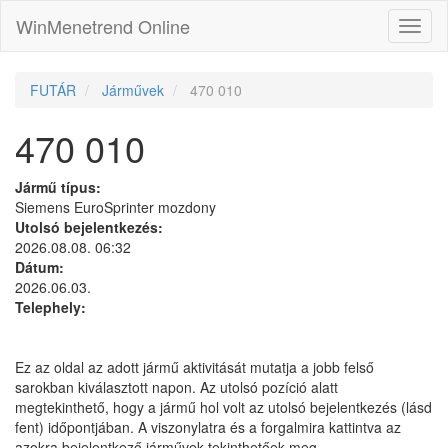
WinMenetrend Online
FUTÁR
Járművek
470 010
470 010
Jármű típus:
Siemens EuroSprinter mozdony
Utolsó bejelentkezés:
2026.08.08. 06:32
Dátum:
2026.06.03.
Telephely:
Ez az oldal az adott jármű aktivitását mutatja a jobb felső
sarokban kiválasztott napon. Az utolsó pozíció alatt
megtekinthető, hogy a jármű hol volt az utolsó bejelentkezés (lásd
fent) időpontjában. A viszonylatra és a forgalmira kattintva az
azokra bejelentkező járművek tekinthetőek meg.