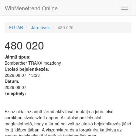
WinMenetrend Online
FUTÁR
Járművek
480 020
480 020
Jármű típus:
Bombardier TRAXX mozdony
Utolsó bejelentkezés:
2026.08.07. 13:23
Dátum:
2026.08.07.
Telephely:
Ez az oldal az adott jármű aktivitását mutatja a jobb felső
sarokban kiválasztott napon. Az utolsó pozíció alatt
megtekinthető, hogy a jármű hol volt az utolsó bejelentkezés (lásd
fent) időpontjában. A viszonylatra és a forgalmira kattintva az
azokra bejelentkező járművek tekinthetőek meg.