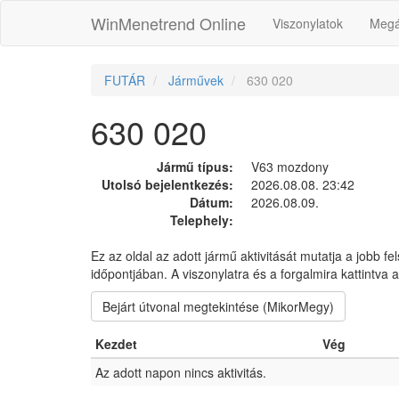
WinMenetrend Online
Viszonylatok
Megá
FUTÁR
Járművek
630 020
630 020
Jármű típus:
V63 mozdony
Utolsó bejelentkezés:
2026.08.08. 23:42
Dátum:
2026.08.09.
Telephely:
Ez az oldal az adott jármű aktivitását mutatja a jobb fe
időpontjában. A viszonylatra és a forgalmira kattintva
Bejárt útvonal megtekintése (MikorMegy)
Kezdet
Vég
Az adott napon nincs aktivitás.