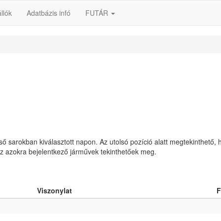
llók
Adatbázis infó
FUTÁR
lső sarokban kiválasztott napon. Az utolsó pozíció alatt megtekinthető, 
 az azokra bejelentkező járművek tekinthetőek meg.
Viszonylat
F