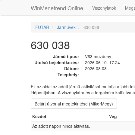
WinMenetrend Online
Viszonylatok
Megá
FUTÁR
Járművek
630 038
630 038
Jármű típus:
V63 mozdony
Utolsó bejelentkezés:
2026.06.10. 17:24
Dátum:
2026.08.08.
Telephely:
Ez az oldal az adott jármű aktivitását mutatja a jobb fe
időpontjában. A viszonylatra és a forgalmira kattintva
Bejárt útvonal megtekintése (MikorMegy)
Kezdet
Vég
Az adott napon nincs aktivitás.