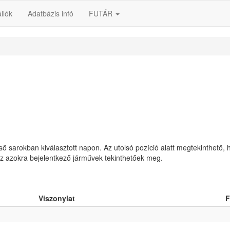
llók
Adatbázis infó
FUTÁR
lső sarokban kiválasztott napon. Az utolsó pozíció alatt megtekinthető, 
 az azokra bejelentkező járművek tekinthetőek meg.
Viszonylat
F