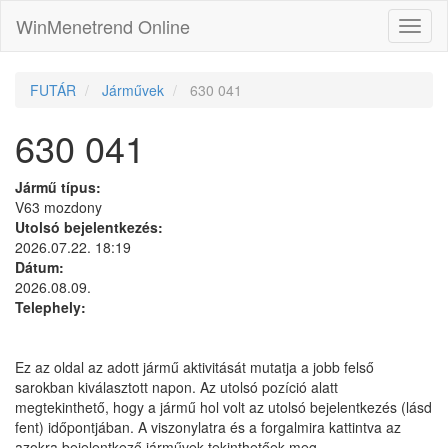
WinMenetrend Online
FUTÁR
Járművek
630 041
630 041
Jármű típus:
V63 mozdony
Utolsó bejelentkezés:
2026.07.22. 18:19
Dátum:
2026.08.09.
Telephely:
Ez az oldal az adott jármű aktivitását mutatja a jobb felső
sarokban kiválasztott napon. Az utolsó pozíció alatt
megtekinthető, hogy a jármű hol volt az utolsó bejelentkezés (lásd
fent) időpontjában. A viszonylatra és a forgalmira kattintva az
azokra bejelentkező járművek tekinthetőek meg.