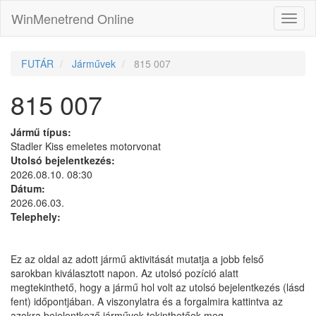
WinMenetrend Online
FUTÁR
Járművek
815 007
815 007
Jármű típus:
Stadler Kiss emeletes motorvonat
Utolsó bejelentkezés:
2026.08.10. 08:30
Dátum:
2026.06.03.
Telephely:
Ez az oldal az adott jármű aktivitását mutatja a jobb felső
sarokban kiválasztott napon. Az utolsó pozíció alatt
megtekinthető, hogy a jármű hol volt az utolsó bejelentkezés (lásd
fent) időpontjában. A viszonylatra és a forgalmira kattintva az
azokra bejelentkező járművek tekinthetőek meg.