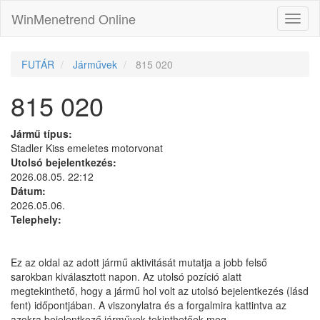
WinMenetrend Online
FUTÁR
Járművek
815 020
815 020
Jármű típus:
Stadler Kiss emeletes motorvonat
Utolsó bejelentkezés:
2026.08.05. 22:12
Dátum:
2026.05.06.
Telephely:
Ez az oldal az adott jármű aktivitását mutatja a jobb felső
sarokban kiválasztott napon. Az utolsó pozíció alatt
megtekinthető, hogy a jármű hol volt az utolsó bejelentkezés (lásd
fent) időpontjában. A viszonylatra és a forgalmira kattintva az
azokra bejelentkező járművek tekinthetőek meg.