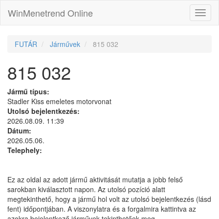
WinMenetrend Online
FUTÁR
Járművek
815 032
815 032
Jármű típus:
Stadler Kiss emeletes motorvonat
Utolsó bejelentkezés:
2026.08.09. 11:39
Dátum:
2026.05.06.
Telephely:
Ez az oldal az adott jármű aktivitását mutatja a jobb felső
sarokban kiválasztott napon. Az utolsó pozíció alatt
megtekinthető, hogy a jármű hol volt az utolsó bejelentkezés (lásd
fent) időpontjában. A viszonylatra és a forgalmira kattintva az
azokra bejelentkező járművek tekinthetőek meg.