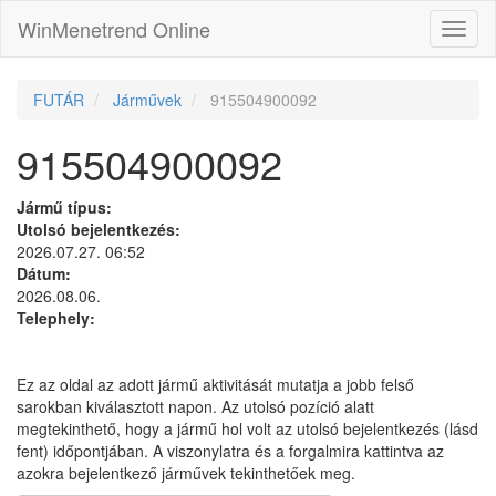
WinMenetrend Online
FUTÁR
Járművek
915504900092
915504900092
Jármű típus:
Utolsó bejelentkezés:
2026.07.27. 06:52
Dátum:
2026.08.06.
Telephely:
Ez az oldal az adott jármű aktivitását mutatja a jobb felső
sarokban kiválasztott napon. Az utolsó pozíció alatt
megtekinthető, hogy a jármű hol volt az utolsó bejelentkezés (lásd
fent) időpontjában. A viszonylatra és a forgalmira kattintva az
azokra bejelentkező járművek tekinthetőek meg.