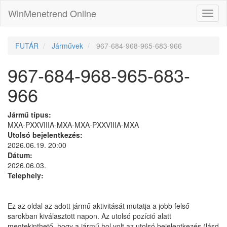
WinMenetrend Online
FUTÁR
Járművek
967-684-968-965-683-966
967-684-968-965-683-
966
Jármű típus:
MXA-PXXVIIIA-MXA-MXA-PXXVIIIA-MXA
Utolsó bejelentkezés:
2026.06.19. 20:00
Dátum:
2026.06.03.
Telephely:
Ez az oldal az adott jármű aktivitását mutatja a jobb felső
sarokban kiválasztott napon. Az utolsó pozíció alatt
megtekinthető, hogy a jármű hol volt az utolsó bejelentkezés (lásd