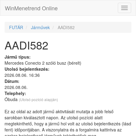
WinMenetrend Online
FUTÁR
Járművek
AADI582
AADI582
Jármű típus:
Mercedes Conecto 2 szóló busz (bérelt)
Utolsó bejelentkezés:
2026.08.06. 16:36
Dátum:
2026.08.06.
Telephely:
Óbuda
(Utolsó pozíció alapján)
Ez az oldal az adott jármű aktivitását mutatja a jobb felső
sarokban kiválasztott napon. Az utolsó pozíció alatt
megtekinthető, hogy a jármű hol volt az utolsó bejelentkezés (lásd
fent) időpontjában. A viszonylatra és a forgalmira kattintva az
azokra bejelentkező járművek tekinthetőek meg.