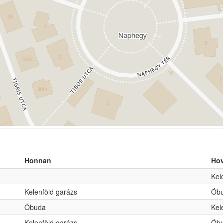
Honnan
Ho
Kel
Kelenföld garázs
Ób
Óbuda
Kel
Kelenföld garázs
Ób