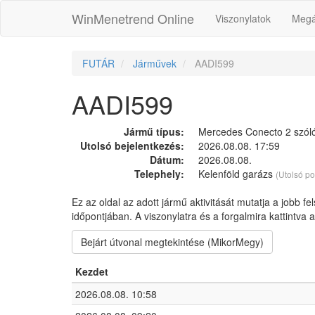
WinMenetrend Online
Viszonylatok
Megá
FUTÁR
Járművek
AADI599
AADI599
Jármű típus:
Mercedes Conecto 2 szóló
Utolsó bejelentkezés:
2026.08.08. 17:59
Dátum:
2026.08.08.
Telephely:
Kelenföld garázs
(Utolsó po
Ez az oldal az adott jármű aktivitását mutatja a jobb fe
időpontjában. A viszonylatra és a forgalmira kattintva
Bejárt útvonal megtekintése (MikorMegy)
Kezdet
2026.08.08. 10:58