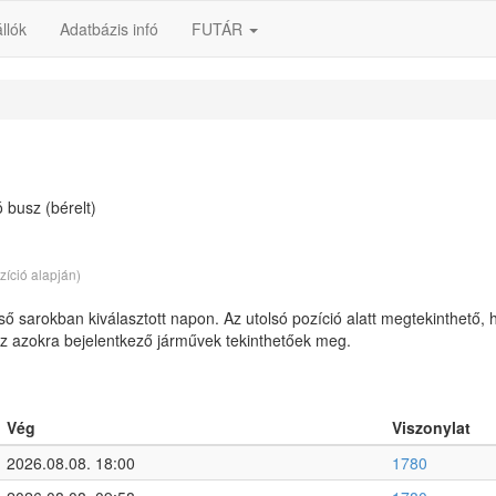
llók
Adatbázis infó
FUTÁR
 busz (bérelt)
zíció alapján)
lső sarokban kiválasztott napon. Az utolsó pozíció alatt megtekinthető, 
 az azokra bejelentkező járművek tekinthetőek meg.
Vég
Viszonylat
2026.08.08. 18:00
1780