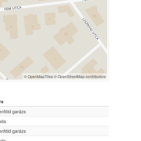
© OpenMapTiles
© OpenStreetMap contributors
va
enföld garázs
uda
enföld garázs
uda