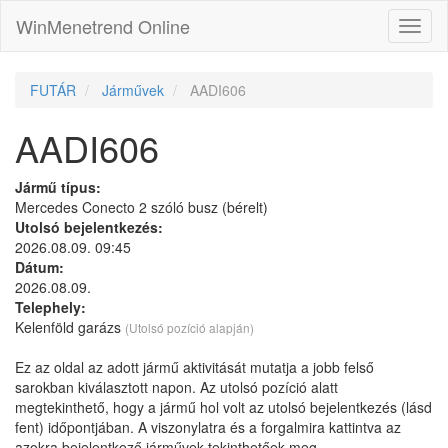
WinMenetrend Online
FUTÁR
Járművek
AADI606
AADI606
Jármű típus:
Mercedes Conecto 2 szóló busz (bérelt)
Utolsó bejelentkezés:
2026.08.09. 09:45
Dátum:
2026.08.09.
Telephely:
Kelenföld garázs
(Utolsó pozíció alapján)
Ez az oldal az adott jármű aktivitását mutatja a jobb felső
sarokban kiválasztott napon. Az utolsó pozíció alatt
megtekinthető, hogy a jármű hol volt az utolsó bejelentkezés (lásd
fent) időpontjában. A viszonylatra és a forgalmira kattintva az
azokra bejelentkező járművek tekinthetőek meg.