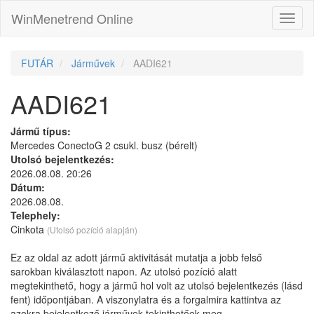
WinMenetrend Online
FUTÁR
Járművek
AADI621
AADI621
Jármű típus:
Mercedes ConectoG 2 csukl. busz (bérelt)
Utolsó bejelentkezés:
2026.08.08. 20:26
Dátum:
2026.08.08.
Telephely:
Cinkota
(Utolsó pozíció alapján)
Ez az oldal az adott jármű aktivitását mutatja a jobb felső
sarokban kiválasztott napon. Az utolsó pozíció alatt
megtekinthető, hogy a jármű hol volt az utolsó bejelentkezés (lásd
fent) időpontjában. A viszonylatra és a forgalmira kattintva az
azokra bejelentkező járművek tekinthetőek meg.